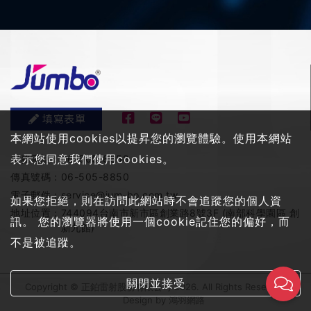
填寫表單
本網站使用cookies以提昇您的瀏覽體驗。使用本網站
表示您同意我們使用cookies。
服務電話：
06-505-8858
傳真號碼：
06-505-8850
電子郵件：
service@jum-bo.com.tw
如果您拒絕，則在訪問此網站時不會追蹤您的個人資
地址位置：
744094台南市新市區創業路8號3F (南部科學園區 創
訊。 您的瀏覽器將使用一個cookie記住您的偏好，而
新九館)
不是被追蹤。
關閉並接受
Copyright © 正鉑雷射股份有限公司 2026. All Rights Reserved
Design by
鴻羽網路