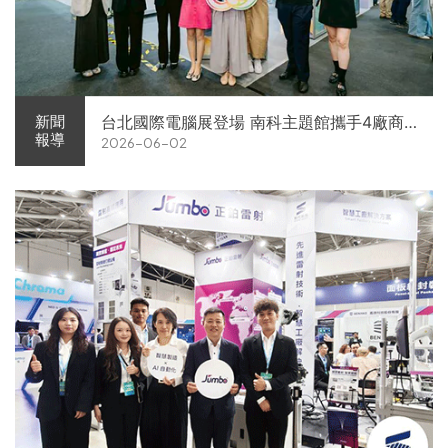
台北國際電腦展登場 南科主題館攜手4廠商
新聞
報導
2026-06-02
展現AI供應鏈實力