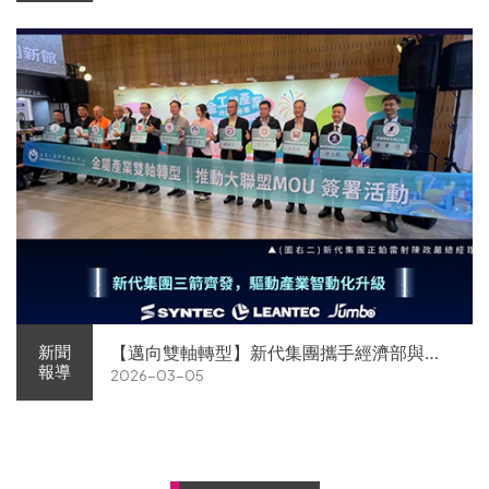
【邁向雙軸轉型】新代集團攜手經濟部與金
新聞
報導
2026-03-05
屬中心簽署MOU 領航 AI機器人智慧智造