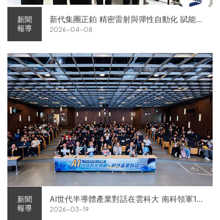
新代集團正鉑 精密雷射與彈性自動化 賦能智
新聞
報導
2026-04-08
慧智造解方電子展亮相
AI世代半導體產業對話在雲科大 南科領軍11
新聞
報導
2026-03-19
家企業前進校園徵才