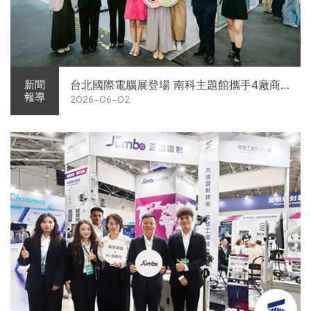
台北國際電腦展登場 南科主題館攜手4廠商
新聞
報導
2026-06-02
展現AI供應鏈實力