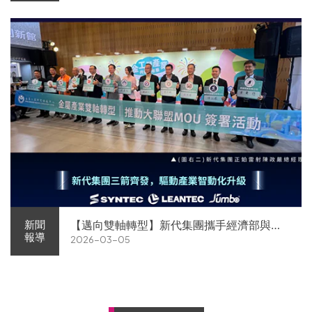
【邁向雙軸轉型】新代集團攜手經濟部與金
新聞
報導
2026-03-05
屬中心簽署MOU 領航 AI機器人智慧智造