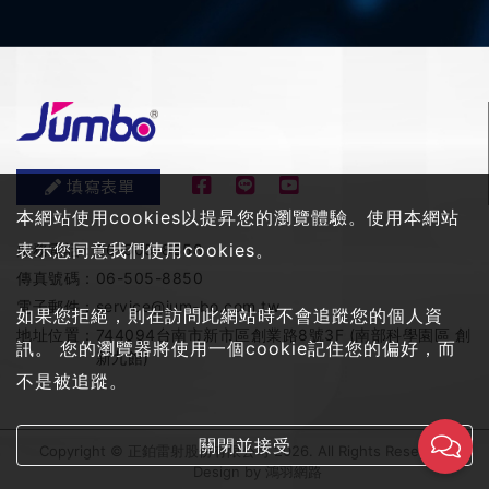
填寫表單
本網站使用cookies以提昇您的瀏覽體驗。使用本網站
表示您同意我們使用cookies。
服務電話：
06-505-8858
傳真號碼：
06-505-8850
電子郵件：
service@jum-bo.com.tw
如果您拒絕，則在訪問此網站時不會追蹤您的個人資
地址位置：
744094台南市新市區創業路8號3F (南部科學園區 創
訊。 您的瀏覽器將使用一個cookie記住您的偏好，而
新九館)
不是被追蹤。
關閉並接受
Copyright © 正鉑雷射股份有限公司 2026. All Rights Reserved
Design by
鴻羽網路