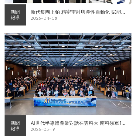
新代集團正鉑 精密雷射與彈性自動化 賦能智
新聞
報導
2026-04-08
慧智造解方電子展亮相
AI世代半導體產業對話在雲科大 南科領軍11
新聞
報導
2026-03-19
家企業前進校園徵才