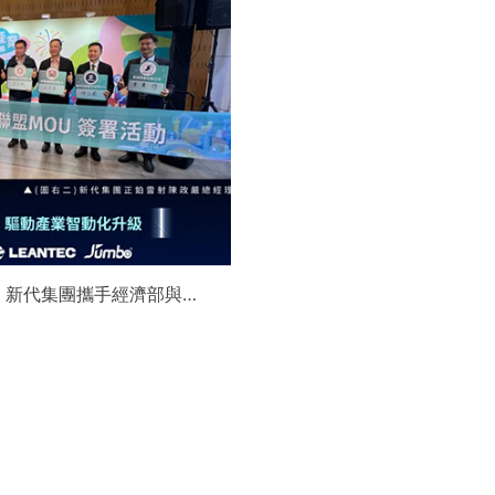
】新代集團攜手經濟部與金
領航 AI機器人智慧智造