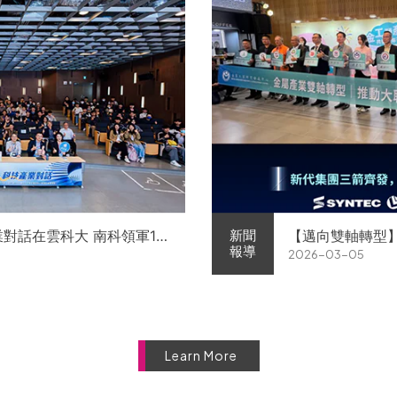
業對話在雲科大 南科領軍11
【邁向雙軸轉型
新聞
報導
2026-03-05
徵才
屬中心簽署MOU 
Learn More