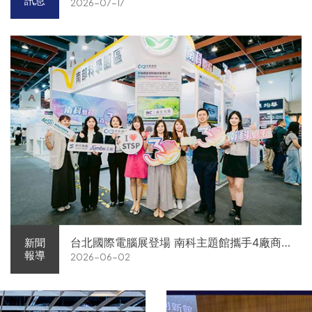
訊息
2026-07-17
台北國際電腦展登場 南科主題館攜手4廠商
新聞
報導
2026-06-02
展現AI供應鏈實力