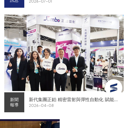
訊息
2026-07-01
新代集團正鉑 精密雷射與彈性自動化 賦能智
新聞
報導
2026-04-08
慧智造解方電子展亮相