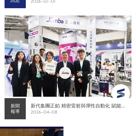
訊息
2026-07-01
新代集團正鉑 精密雷射與彈性自動化 賦能智
新聞
報導
2026-04-08
慧智造解方電子展亮相