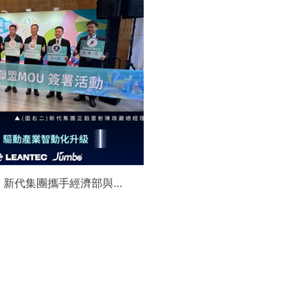
】新代集團攜手經濟部與金
領航 AI機器人智慧智造