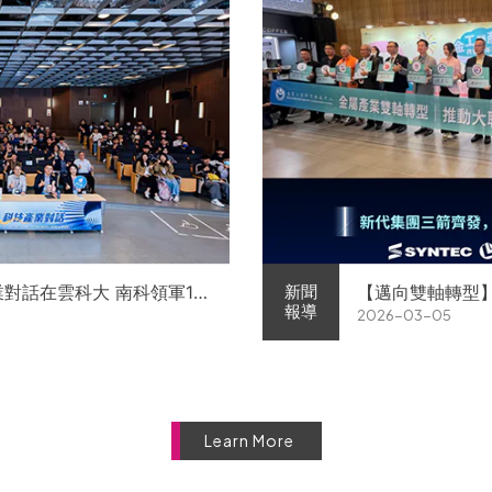
業對話在雲科大 南科領軍11
【邁向雙軸轉型
新聞
報導
2026-03-05
徵才
屬中心簽署MOU 
Learn More