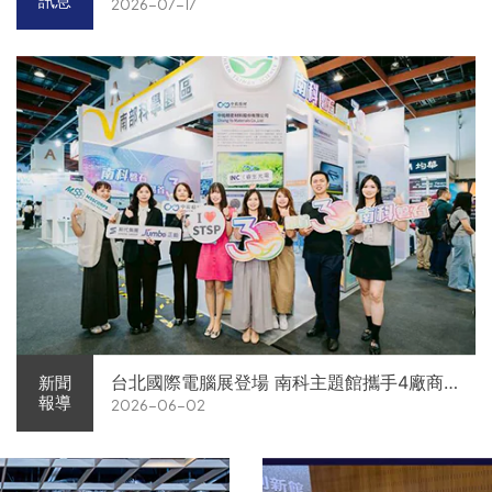
訊息
2026-07-17
台北國際電腦展登場 南科主題館攜手4廠商
新聞
報導
2026-06-02
展現AI供應鏈實力