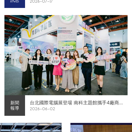
訊息
2026-07-17
台北國際電腦展登場 南科主題館攜手4廠商
新聞
報導
2026-06-02
展現AI供應鏈實力