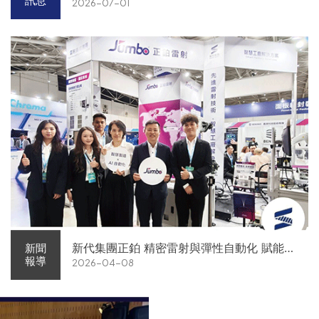
訊息
2026-07-01
新代集團正鉑 精密雷射與彈性自動化 賦能智
新聞
報導
2026-04-08
慧智造解方電子展亮相