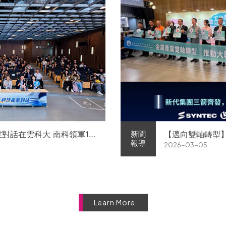
業對話在雲科大 南科領軍11
【邁向雙軸轉型
新聞
報導
2026-03-05
徵才
屬中心簽署MOU 
Learn More