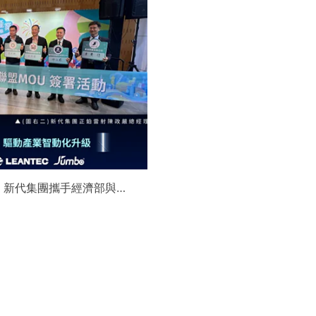
】新代集團攜手經濟部與金
領航 AI機器人智慧智造