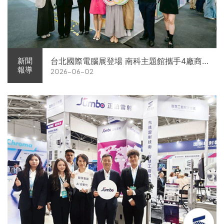
台北國際電腦展登場 南科主題館攜手4廠商
新聞
報導
2026-06-02
展現AI供應鏈實力