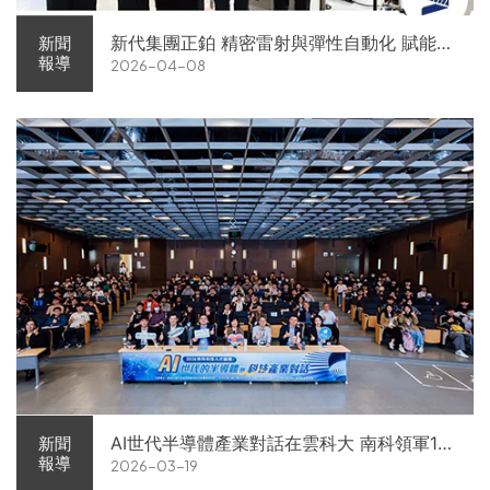
新代集團正鉑 精密雷射與彈性自動化 賦能智
新聞
報導
2026-04-08
慧智造解方電子展亮相
AI世代半導體產業對話在雲科大 南科領軍11
新聞
報導
2026-03-19
家企業前進校園徵才