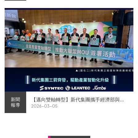
【邁向雙軸轉型】新代集團攜手經濟部與金
新聞
報導
2026-03-05
屬中心簽署MOU 領航 AI機器人智慧智造