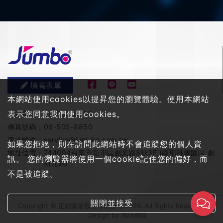
填寫表單
本網站使用cookies以提昇您的瀏覽體驗。使用本網站
表示您同意我們使用cookies。
服務電話：
06-505-8858
傳真號碼：
06-505-8850
電子郵件：
service@jum-bo.com.tw
如果您拒絕，則在訪問此網站時不會追蹤您的個人資
地址位置：
744094台南市新市區創業路8號3F (南部科學園區 創
訊。 您的瀏覽器將使用一個cookie記住您的偏好，而
新九館)
不是被追蹤。
關閉並接受
Copyright © 正鉑雷射股份有限公司 2026. All Rights Reserved
Design by
鴻羽網路