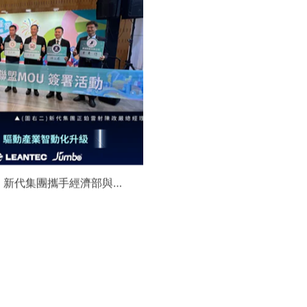
】新代集團攜手經濟部與金
領航 AI機器人智慧智造