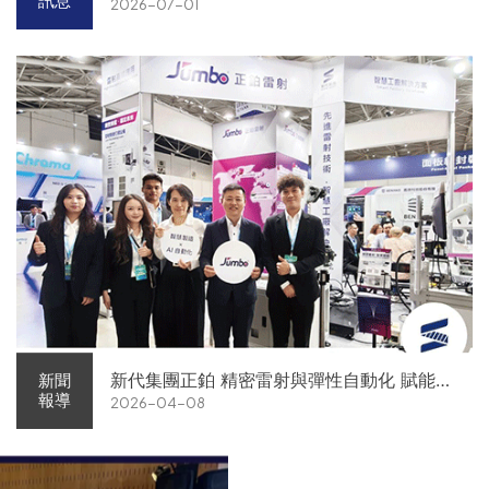
訊息
2026-07-01
新代集團正鉑 精密雷射與彈性自動化 賦能智
新聞
報導
2026-04-08
慧智造解方電子展亮相