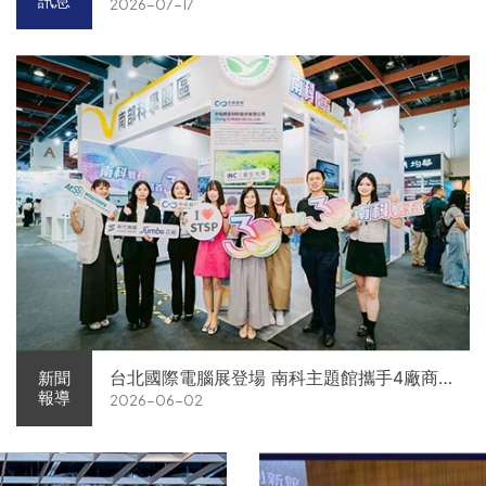
訊息
2026-07-17
台北國際電腦展登場 南科主題館攜手4廠商
新聞
報導
2026-06-02
展現AI供應鏈實力