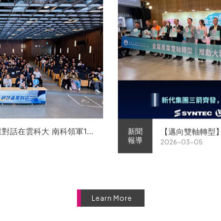
業對話在雲科大 南科領軍11
【邁向雙軸轉型
新聞
報導
2026-03-05
徵才
屬中心簽署MOU 
Learn More