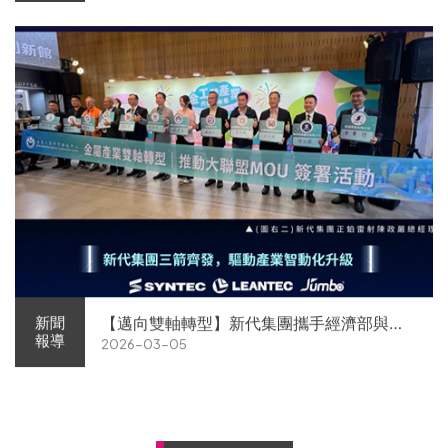
【邁向雙軸轉型】新代集團攜手經濟部與金
新聞
報導
2026-03-05
屬中心簽署MOU 領航 AI機器人智慧智造