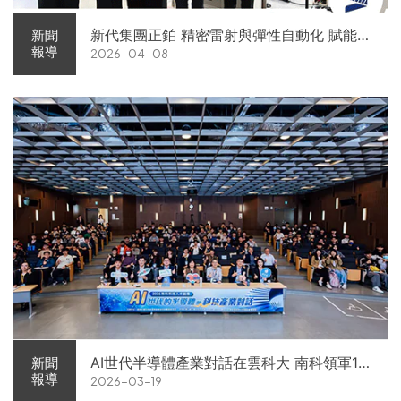
新代集團正鉑 精密雷射與彈性自動化 賦能智
新聞
報導
2026-04-08
慧智造解方電子展亮相
AI世代半導體產業對話在雲科大 南科領軍11
新聞
報導
2026-03-19
家企業前進校園徵才