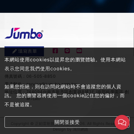
填寫表單
本網站使用cookies以提昇您的瀏覽體驗。使用本網站
表示您同意我們使用cookies。
服務電話：
06-505-8858
傳真號碼：
06-505-8850
電子郵件：
service@jum-bo.com.tw
如果您拒絕，則在訪問此網站時不會追蹤您的個人資
地址位置：
744094台南市新市區創業路8號3F (南部科學園區 創
訊。 您的瀏覽器將使用一個cookie記住您的偏好，而
新九館)
不是被追蹤。
關閉並接受
Copyright © 正鉑雷射股份有限公司 2026. All Rights Reserved
Design by
鴻羽網路