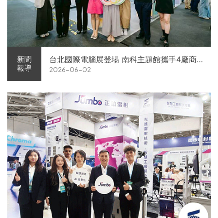
台北國際電腦展登場 南科主題館攜手4廠商
新聞
報導
2026-06-02
展現AI供應鏈實力