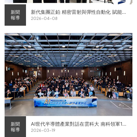
新代集團正鉑 精密雷射與彈性自動化 賦能智
新聞
報導
2026-04-08
慧智造解方電子展亮相
AI世代半導體產業對話在雲科大 南科領軍11
新聞
報導
2026-03-19
家企業前進校園徵才