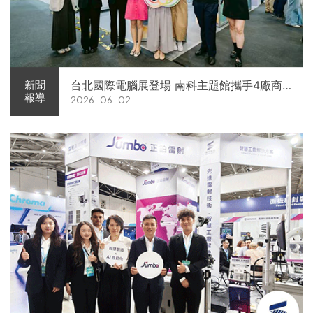
台北國際電腦展登場 南科主題館攜手4廠商
新聞
報導
2026-06-02
展現AI供應鏈實力