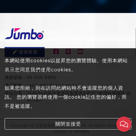
填寫表單
本網站使用cookies以提昇您的瀏覽體驗。使用本網站
表示您同意我們使用cookies。
服務電話：
06-505-8858
傳真號碼：
06-505-8850
電子郵件：
service@jum-bo.com.tw
如果您拒絕，則在訪問此網站時不會追蹤您的個人資
地址位置：
744094台南市新市區創業路8號3F (南部科學園區 創
訊。 您的瀏覽器將使用一個cookie記住您的偏好，而
新九館)
不是被追蹤。
關閉並接受
Copyright © 正鉑雷射股份有限公司 2026. All Rights Reserved
Design by
鴻羽網路