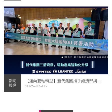
【邁向雙軸轉型】新代集團攜手經濟部與金
新聞
報導
2026-03-05
屬中心簽署MOU 領航 AI機器人智慧智造