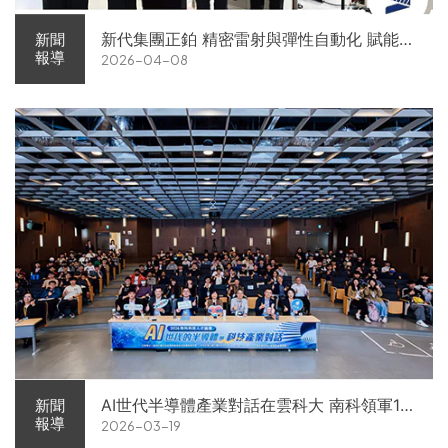
新代集團正鉑 精密雷射與彈性自動化 賦能智
新聞
報導
2026-04-08
慧智造解方電子展亮相
AI世代半導體產業對話在雲科大 南科領軍11
新聞
報導
2026-03-19
家企業前進校園徵才