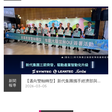
【邁向雙軸轉型】新代集團攜手經濟部與金
新聞
報導
2026-03-05
屬中心簽署MOU 領航 AI機器人智慧智造