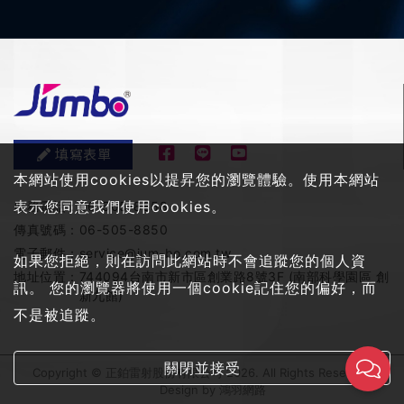
填寫表單
本網站使用cookies以提昇您的瀏覽體驗。使用本網站
表示您同意我們使用cookies。
服務電話：
06-505-8858
傳真號碼：
06-505-8850
電子郵件：
service@jum-bo.com.tw
如果您拒絕，則在訪問此網站時不會追蹤您的個人資
地址位置：
744094台南市新市區創業路8號3F (南部科學園區 創
訊。 您的瀏覽器將使用一個cookie記住您的偏好，而
新九館)
不是被追蹤。
關閉並接受
Copyright © 正鉑雷射股份有限公司 2026. All Rights Reserved
Design by
鴻羽網路