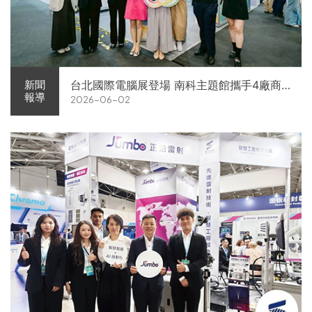
台北國際電腦展登場 南科主題館攜手4廠商
新聞
報導
2026-06-02
展現AI供應鏈實力