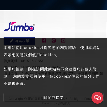
填寫表單
本網站使用cookies以提昇您的瀏覽體驗。使用本網站
表示您同意我們使用cookies。
服務電話：
06-505-8858
傳真號碼：
06-505-8850
電子郵件：
service@jum-bo.com.tw
如果您拒絕，則在訪問此網站時不會追蹤您的個人資
地址位置：
744094台南市新市區創業路8號3F (南部科學園區 創
訊。 您的瀏覽器將使用一個cookie記住您的偏好，而
新九館)
不是被追蹤。
關閉並接受
Copyright © 正鉑雷射股份有限公司 2026. All Rights Reserved
Design by
鴻羽網路