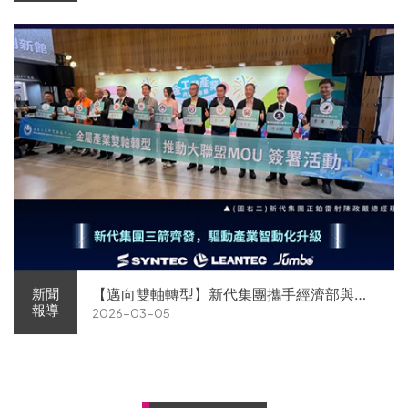
【邁向雙軸轉型】新代集團攜手經濟部與金
新聞
報導
2026-03-05
屬中心簽署MOU 領航 AI機器人智慧智造