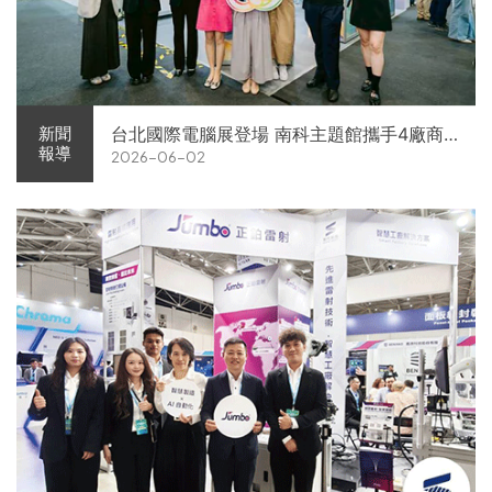
台北國際電腦展登場 南科主題館攜手4廠商
新聞
報導
2026-06-02
展現AI供應鏈實力