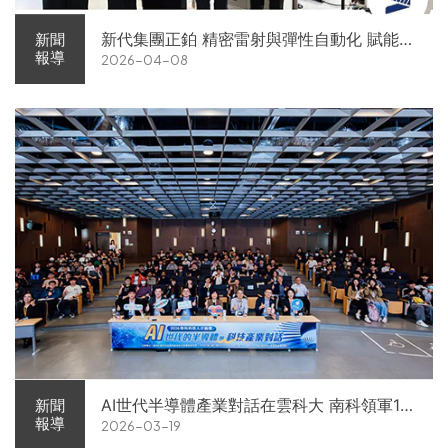
新代集團正鉑 精密雷射與彈性自動化 賦能智
新聞
報導
2026-04-08
慧智造解方電子展亮相
AI世代半導體產業對話在雲科大 南科領軍11
新聞
報導
2026-03-19
家企業前進校園徵才