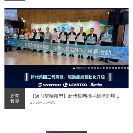
【邁向雙軸轉型】新代集團攜手經濟部與金
新聞
報導
2026-03-05
屬中心簽署MOU 領航 AI機器人智慧智造