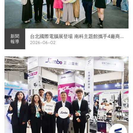
台北國際電腦展登場 南科主題館攜手4廠商
新聞
報導
2026-06-02
展現AI供應鏈實力