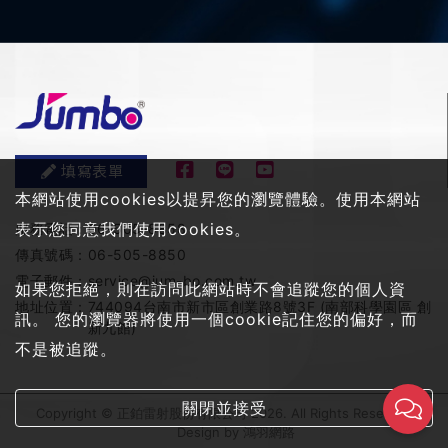
填寫表單
本網站使用cookies以提昇您的瀏覽體驗。使用本網站
表示您同意我們使用cookies。
服務電話：
06-505-8858
傳真號碼：
06-505-8850
電子郵件：
service@jum-bo.com.tw
如果您拒絕，則在訪問此網站時不會追蹤您的個人資
地址位置：
744094台南市新市區創業路8號3F (南部科學園區 創
訊。 您的瀏覽器將使用一個cookie記住您的偏好，而
新九館)
不是被追蹤。
關閉並接受
Copyright © 正鉑雷射股份有限公司 2026. All Rights Reserved
Design by
鴻羽網路