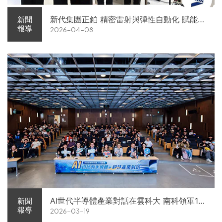
新代集團正鉑 精密雷射與彈性自動化 賦能智
新聞
報導
2026-04-08
慧智造解方電子展亮相
AI世代半導體產業對話在雲科大 南科領軍11
新聞
報導
2026-03-19
家企業前進校園徵才