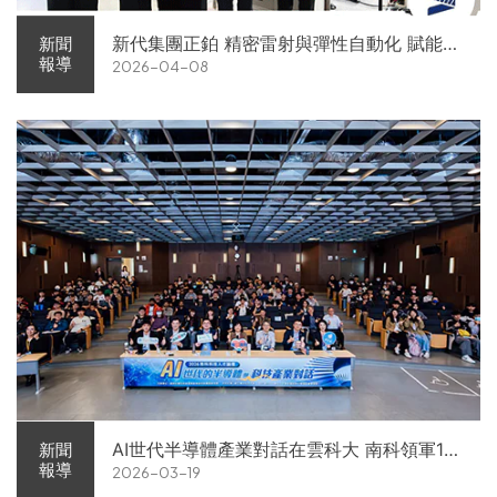
新代集團正鉑 精密雷射與彈性自動化 賦能智
新聞
報導
2026-04-08
慧智造解方電子展亮相
AI世代半導體產業對話在雲科大 南科領軍11
新聞
報導
2026-03-19
家企業前進校園徵才