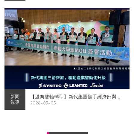
【邁向雙軸轉型】新代集團攜手經濟部與金
新聞
報導
2026-03-05
屬中心簽署MOU 領航 AI機器人智慧智造