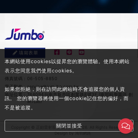
填寫表單
本網站使用cookies以提昇您的瀏覽體驗。使用本網站
表示您同意我們使用cookies。
服務電話：
06-505-8858
傳真號碼：
06-505-8850
電子郵件：
service@jum-bo.com.tw
如果您拒絕，則在訪問此網站時不會追蹤您的個人資
地址位置：
744094台南市新市區創業路8號3F (南部科學園區 創
訊。 您的瀏覽器將使用一個cookie記住您的偏好，而
新九館)
不是被追蹤。
關閉並接受
Copyright © 正鉑雷射股份有限公司 2026. All Rights Reserved
Design by
鴻羽網路