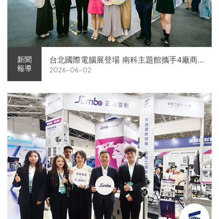
台北國際電腦展登場 南科主題館攜手4廠商
新聞
報導
2026-06-02
展現AI供應鏈實力