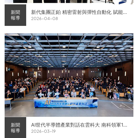
新代集團正鉑 精密雷射與彈性自動化 賦能智
新聞
報導
2026-04-08
慧智造解方電子展亮相
AI世代半導體產業對話在雲科大 南科領軍11
新聞
報導
2026-03-19
家企業前進校園徵才