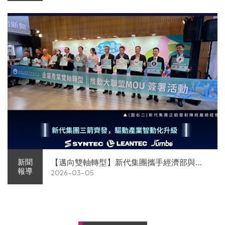
【邁向雙軸轉型】新代集團攜手經濟部與金
新聞
報導
2026-03-05
屬中心簽署MOU 領航 AI機器人智慧智造