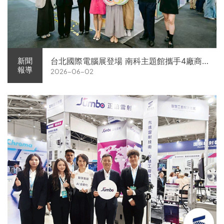
台北國際電腦展登場 南科主題館攜手4廠商
新聞
報導
2026-06-02
展現AI供應鏈實力