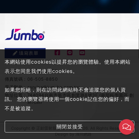
填寫表單
本網站使用cookies以提昇您的瀏覽體驗。使用本網站
表示您同意我們使用cookies。
服務電話：
06-505-8858
傳真號碼：
06-505-8850
電子郵件：
service@jum-bo.com.tw
如果您拒絕，則在訪問此網站時不會追蹤您的個人資
地址位置：
744094台南市新市區創業路8號3F (南部科學園區 創
訊。 您的瀏覽器將使用一個cookie記住您的偏好，而
新九館)
不是被追蹤。
關閉並接受
Copyright © 正鉑雷射股份有限公司 2026. All Rights Reserved
Design by
鴻羽網路