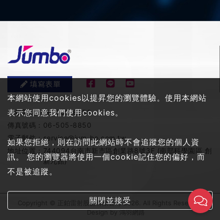
填寫表單
本網站使用cookies以提昇您的瀏覽體驗。使用本網站
表示您同意我們使用cookies。
服務電話：
06-505-8858
傳真號碼：
06-505-8850
電子郵件：
service@jum-bo.com.tw
如果您拒絕，則在訪問此網站時不會追蹤您的個人資
地址位置：
744094台南市新市區創業路8號3F (南部科學園區 創
訊。 您的瀏覽器將使用一個cookie記住您的偏好，而
新九館)
不是被追蹤。
關閉並接受
Copyright © 正鉑雷射股份有限公司 2026. All Rights Reserved
Design by
鴻羽網路