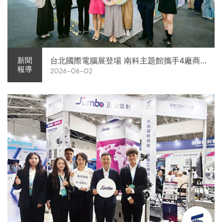
台北國際電腦展登場 南科主題館攜手4廠商
新聞
報導
2026-06-02
展現AI供應鏈實力