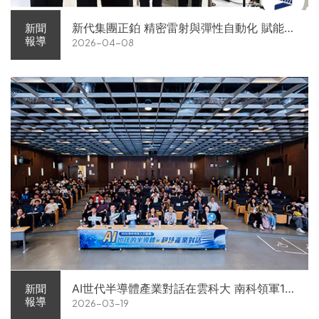
新代集團正鉑 精密雷射與彈性自動化 賦能智
新聞
報導
2026-04-08
慧智造解方電子展亮相
AI世代半導體產業對話在雲科大 南科領軍11
新聞
報導
2026-03-19
家企業前進校園徵才