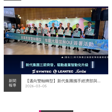
【邁向雙軸轉型】新代集團攜手經濟部與金
新聞
報導
2026-03-05
屬中心簽署MOU 領航 AI機器人智慧智造