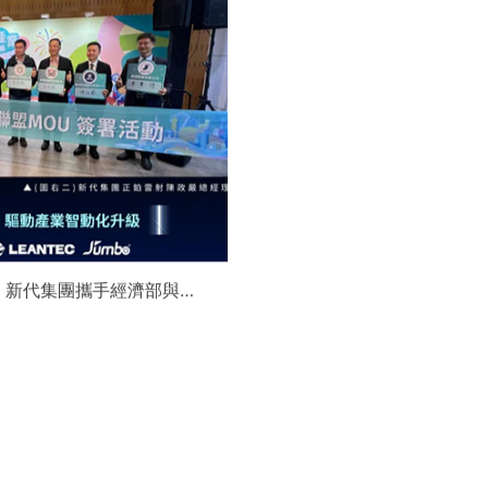
】新代集團攜手經濟部與金
領航 AI機器人智慧智造