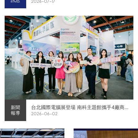
訊息
2026-07-17
台北國際電腦展登場 南科主題館攜手4廠商
新聞
報導
2026-06-02
展現AI供應鏈實力