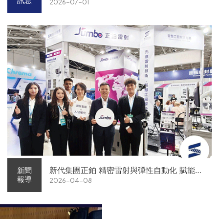
訊息
2026-07-01
新代集團正鉑 精密雷射與彈性自動化 賦能智
新聞
報導
2026-04-08
慧智造解方電子展亮相