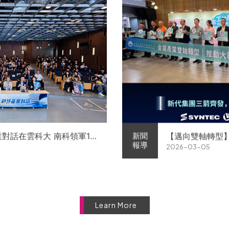
業對話在雲科大 南科領軍11
【邁向雙軸轉型
新聞
報導
2026-03-05
徵才
屬中心簽署MOU 
Learn More