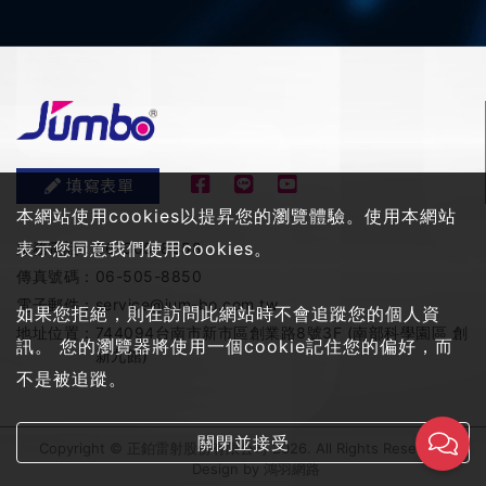
填寫表單
本網站使用cookies以提昇您的瀏覽體驗。使用本網站
表示您同意我們使用cookies。
服務電話：
06-505-8858
傳真號碼：
06-505-8850
電子郵件：
service@jum-bo.com.tw
如果您拒絕，則在訪問此網站時不會追蹤您的個人資
地址位置：
744094台南市新市區創業路8號3F (南部科學園區 創
訊。 您的瀏覽器將使用一個cookie記住您的偏好，而
新九館)
不是被追蹤。
關閉並接受
Copyright © 正鉑雷射股份有限公司 2026. All Rights Reserved
Design by
鴻羽網路