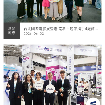
台北國際電腦展登場 南科主題館攜手4廠商
新聞
報導
2026-06-02
展現AI供應鏈實力