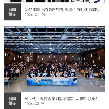
新代集團正鉑 精密雷射與彈性自動化 賦能智
新聞
報導
2026-04-08
慧智造解方電子展亮相
AI世代半導體產業對話在雲科大 南科領軍11
新聞
報導
2026-03-19
家企業前進校園徵才