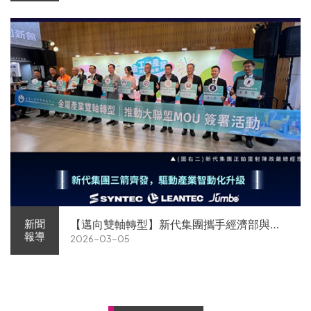
【邁向雙軸轉型】新代集團攜手經濟部與金
新聞
報導
2026-03-05
屬中心簽署MOU 領航 AI機器人智慧智造