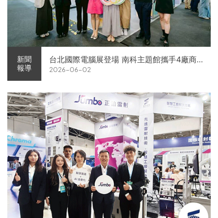
台北國際電腦展登場 南科主題館攜手4廠商
新聞
報導
2026-06-02
展現AI供應鏈實力