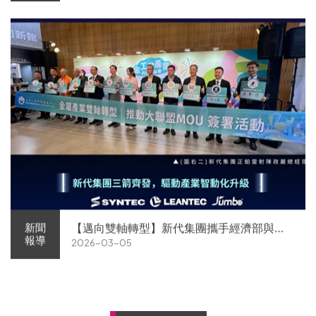
【邁向雙軸轉型】新代集團攜手經濟部與金
新聞
報導
2026-03-05
屬中心簽署MOU 領航 AI機器人智慧智造