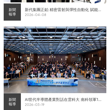
新代集團正鉑 精密雷射與彈性自動化 賦能智
新聞
報導
2026-04-08
慧智造解方電子展亮相
AI世代半導體產業對話在雲科大 南科領軍11
新聞
報導
2026-03-19
家企業前進校園徵才