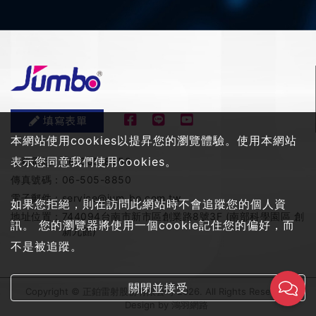
填寫表單
本網站使用cookies以提昇您的瀏覽體驗。使用本網站
表示您同意我們使用cookies。
服務電話：
06-505-8858
傳真號碼：
06-505-8850
電子郵件：
service@jum-bo.com.tw
如果您拒絕，則在訪問此網站時不會追蹤您的個人資
地址位置：
744094台南市新市區創業路8號3F (南部科學園區 創
訊。 您的瀏覽器將使用一個cookie記住您的偏好，而
新九館)
不是被追蹤。
關閉並接受
Copyright © 正鉑雷射股份有限公司 2026. All Rights Reserved
Design by
鴻羽網路