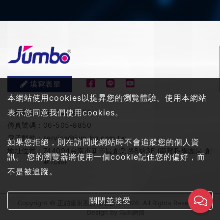
填寫表單
本網站使用cookies以提昇您的瀏覽體驗。使用本網站
表示您同意我們使用cookies。
服務電話：
06-505-8858
傳真號碼：
06-505-8850
電子郵件：
service@jum-bo.com.tw
如果您拒絕，則在訪問此網站時不會追蹤您的個人資
地址位置：
744094台南市新市區創業路8號3F (南部科學園區 創
訊。 您的瀏覽器將使用一個cookie記住您的偏好，而
新九館)
不是被追蹤。
關閉並接受
Copyright © 正鉑雷射股份有限公司 2026. All Rights Reserved
Design by
鴻羽網路