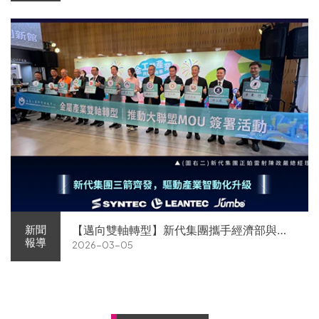
【邁向雙軸轉型】新代集團攜手經濟部與金
新聞
報導
2026-03-05
屬中心簽署MOU 領航 AI機器人智慧智造