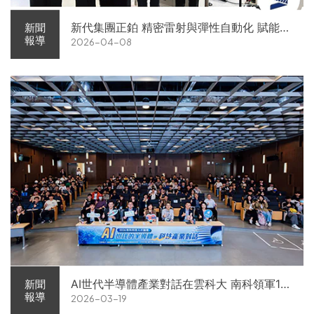
新代集團正鉑 精密雷射與彈性自動化 賦能智
新聞
報導
2026-04-08
慧智造解方電子展亮相
AI世代半導體產業對話在雲科大 南科領軍11
新聞
報導
2026-03-19
家企業前進校園徵才