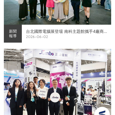
台北國際電腦展登場 南科主題館攜手4廠商
新聞
報導
2026-06-02
展現AI供應鏈實力