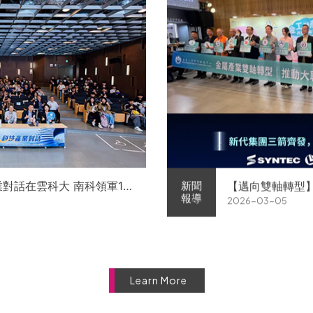
業對話在雲科大 南科領軍11
【邁向雙軸轉型
新聞
報導
2026-03-05
徵才
屬中心簽署MOU 
Learn More