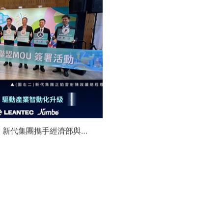
】新代集團攜手經濟部與金
領航 AI機器人智慧智造