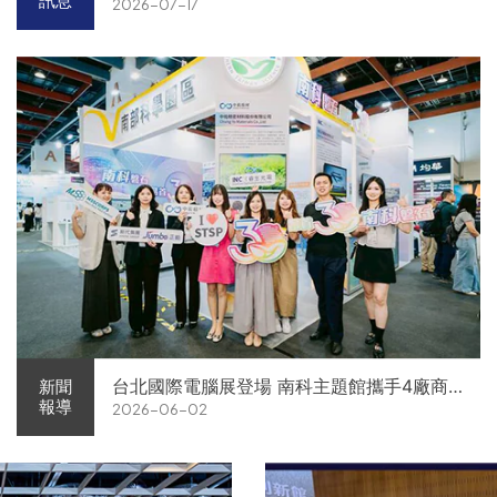
訊息
2026-07-17
台北國際電腦展登場 南科主題館攜手4廠商
新聞
報導
2026-06-02
展現AI供應鏈實力