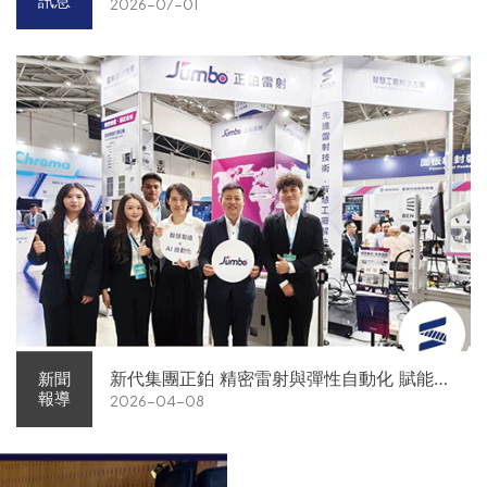
訊息
2026-07-01
新代集團正鉑 精密雷射與彈性自動化 賦能智
新聞
報導
2026-04-08
慧智造解方電子展亮相