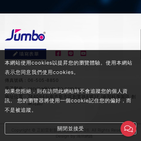
填寫表單
本網站使用cookies以提昇您的瀏覽體驗。使用本網站
表示您同意我們使用cookies。
服務電話：
06-505-8858
傳真號碼：
06-505-8850
電子郵件：
service@jum-bo.com.tw
如果您拒絕，則在訪問此網站時不會追蹤您的個人資
地址位置：
744094台南市新市區創業路8號3F (南部科學園區 創
訊。 您的瀏覽器將使用一個cookie記住您的偏好，而
新九館)
不是被追蹤。
關閉並接受
Copyright © 正鉑雷射股份有限公司 2026. All Rights Reserved
Design by
鴻羽網路