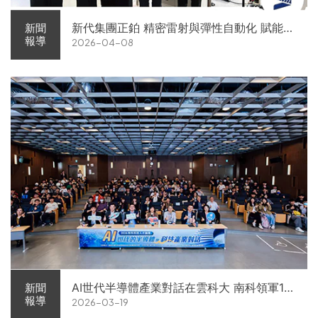
新代集團正鉑 精密雷射與彈性自動化 賦能智
新聞
報導
2026-04-08
慧智造解方電子展亮相
AI世代半導體產業對話在雲科大 南科領軍11
新聞
報導
2026-03-19
家企業前進校園徵才