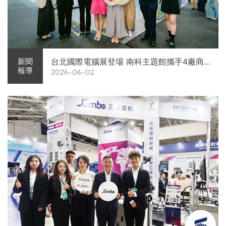
台北國際電腦展登場 南科主題館攜手4廠商
新聞
報導
2026-06-02
展現AI供應鏈實力