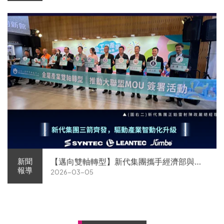
【邁向雙軸轉型】新代集團攜手經濟部與金
新聞
報導
2026-03-05
屬中心簽署MOU 領航 AI機器人智慧智造