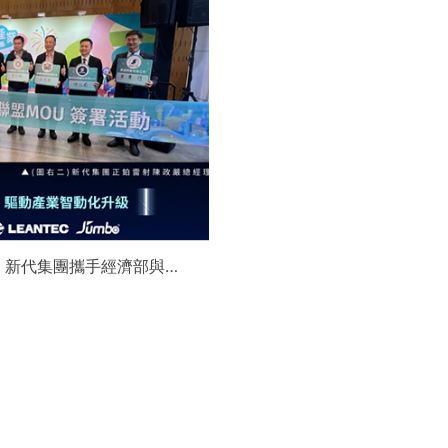
】新代集團攜手經濟部與金
領航 AI機器人智慧智造