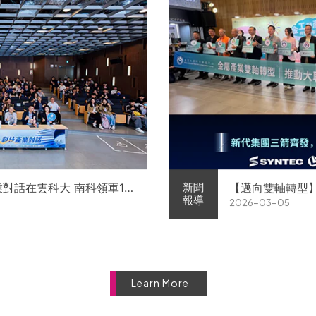
業對話在雲科大 南科領軍11
【邁向雙軸轉型
新聞
報導
2026-03-05
徵才
屬中心簽署MOU 
Learn More