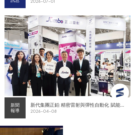
訊息
2026-07-01
新代集團正鉑 精密雷射與彈性自動化 賦能智
新聞
報導
2026-04-08
慧智造解方電子展亮相