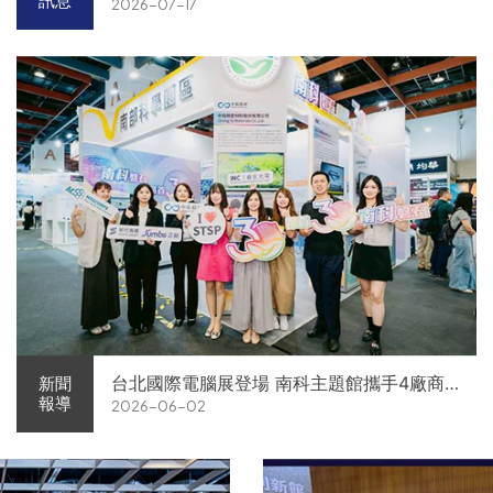
訊息
2026-07-17
台北國際電腦展登場 南科主題館攜手4廠商
新聞
報導
2026-06-02
展現AI供應鏈實力