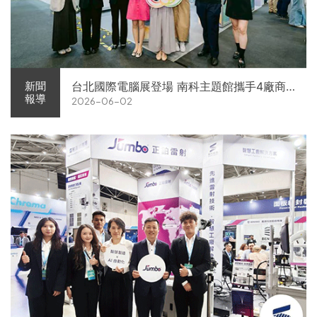
台北國際電腦展登場 南科主題館攜手4廠商
新聞
報導
2026-06-02
展現AI供應鏈實力