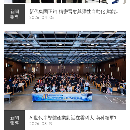
新代集團正鉑 精密雷射與彈性自動化 賦能智
新聞
報導
2026-04-08
慧智造解方電子展亮相
AI世代半導體產業對話在雲科大 南科領軍11
新聞
報導
2026-03-19
家企業前進校園徵才