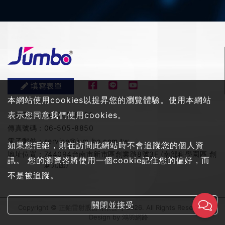
填寫表單
本網站使用cookies以提昇您的瀏覽體驗。使用本網站
表示您同意我們使用cookies。
服務電話：
06-505-8858
傳真號碼：
06-505-8850
電子郵件：
service@jum-bo.com.tw
如果您拒絕，則在訪問此網站時不會追蹤您的個人資
地址位置：
744094台南市新市區創業路8號3F (南部科學園區 創
訊。 您的瀏覽器將使用一個cookie記住您的偏好，而
新九館)
不是被追蹤。
關閉並接受
Copyright © 正鉑雷射股份有限公司 2026. All Rights Reserved
Design by
鴻羽網路