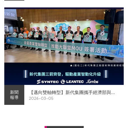
【邁向雙軸轉型】新代集團攜手經濟部與金
新聞
報導
2026-03-05
屬中心簽署MOU 領航 AI機器人智慧智造