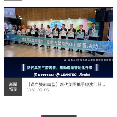
【邁向雙軸轉型】新代集團攜手經濟部與金
新聞
報導
2026-03-05
屬中心簽署MOU 領航 AI機器人智慧智造