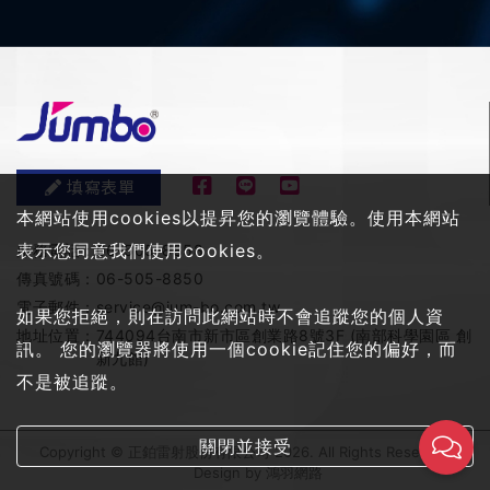
填寫表單
本網站使用cookies以提昇您的瀏覽體驗。使用本網站
表示您同意我們使用cookies。
服務電話：
06-505-8858
傳真號碼：
06-505-8850
電子郵件：
service@jum-bo.com.tw
如果您拒絕，則在訪問此網站時不會追蹤您的個人資
地址位置：
744094台南市新市區創業路8號3F (南部科學園區 創
訊。 您的瀏覽器將使用一個cookie記住您的偏好，而
新九館)
不是被追蹤。
關閉並接受
Copyright © 正鉑雷射股份有限公司 2026. All Rights Reserved
Design by
鴻羽網路