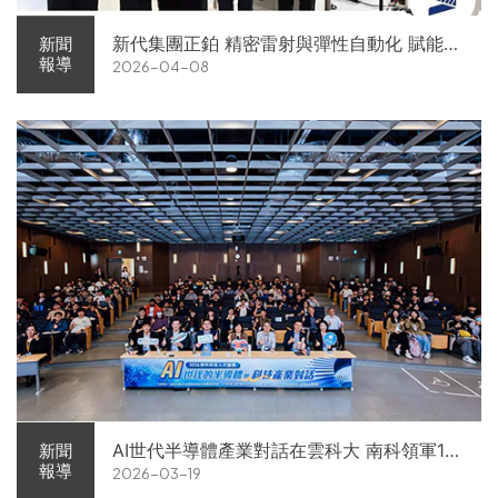
新代集團正鉑 精密雷射與彈性自動化 賦能智
新聞
報導
2026-04-08
慧智造解方電子展亮相
AI世代半導體產業對話在雲科大 南科領軍11
新聞
報導
2026-03-19
家企業前進校園徵才