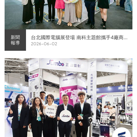
台北國際電腦展登場 南科主題館攜手4廠商
新聞
報導
2026-06-02
展現AI供應鏈實力