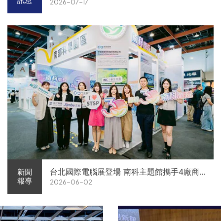
訊息
2026-07-17
台北國際電腦展登場 南科主題館攜手4廠商
新聞
報導
2026-06-02
展現AI供應鏈實力