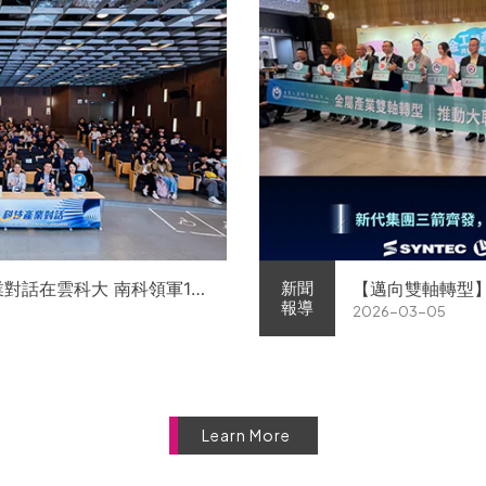
業對話在雲科大 南科領軍11
【邁向雙軸轉型
新聞
報導
2026-03-05
徵才
屬中心簽署MOU 
Learn More