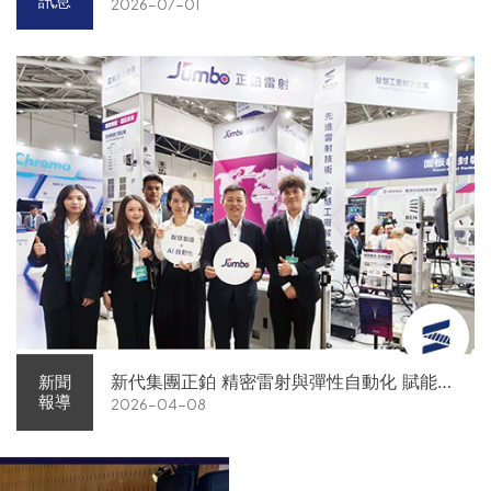
訊息
2026-07-01
新代集團正鉑 精密雷射與彈性自動化 賦能智
新聞
報導
2026-04-08
慧智造解方電子展亮相