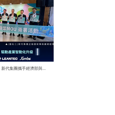
】新代集團攜手經濟部與金
領航 AI機器人智慧智造