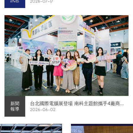
訊息
2026-07-17
台北國際電腦展登場 南科主題館攜手4廠商
新聞
報導
2026-06-02
展現AI供應鏈實力