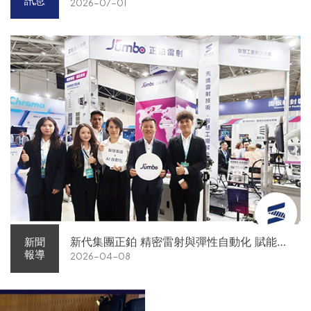
訊息
2026-07-01
新代集團正鉑 精密雷射與彈性自動化 賦能智
新聞
報導
2026-04-08
慧智造解方電子展亮相