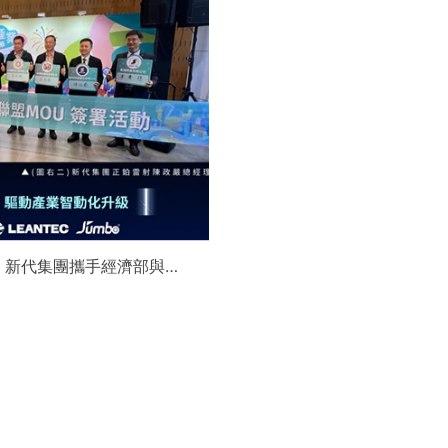
】新代集團攜手經濟部與金
領航 AI機器人智慧智造