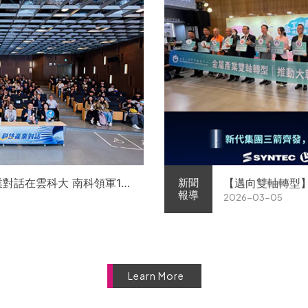
業對話在雲科大 南科領軍11
【邁向雙軸轉型
新聞
報導
2026-03-05
徵才
屬中心簽署MOU 
Learn More