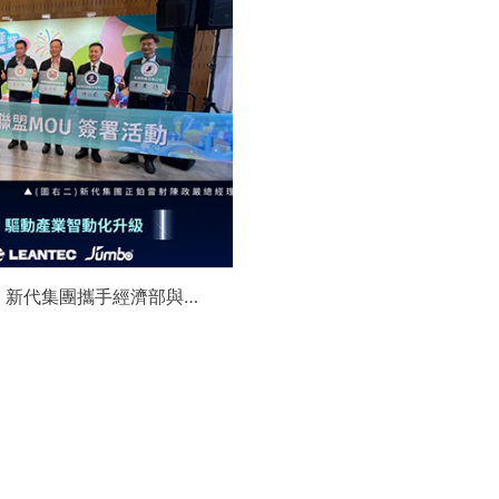
】新代集團攜手經濟部與金
領航 AI機器人智慧智造