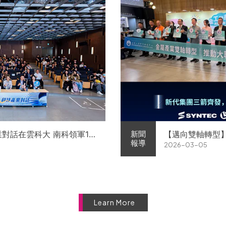
業對話在雲科大 南科領軍11
【邁向雙軸轉型
新聞
報導
2026-03-05
徵才
屬中心簽署MOU 
Learn More