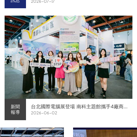
訊息
2026-07-17
台北國際電腦展登場 南科主題館攜手4廠商
新聞
報導
2026-06-02
展現AI供應鏈實力