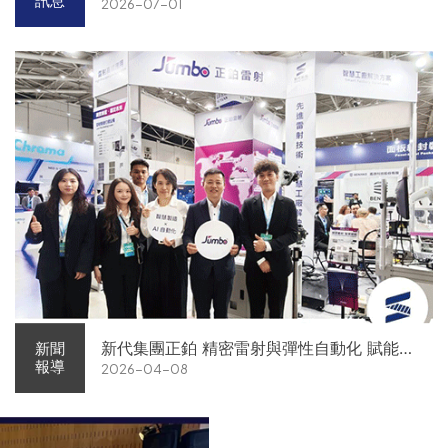
訊息
2026-07-01
新代集團正鉑 精密雷射與彈性自動化 賦能智
新聞
報導
2026-04-08
慧智造解方電子展亮相