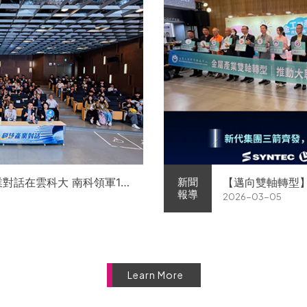
業對話在雲科大 南科領軍11
【邁向雙軸轉型
新聞
報導
2026-03-05
徵才
屬中心簽署MOU 
Learn More