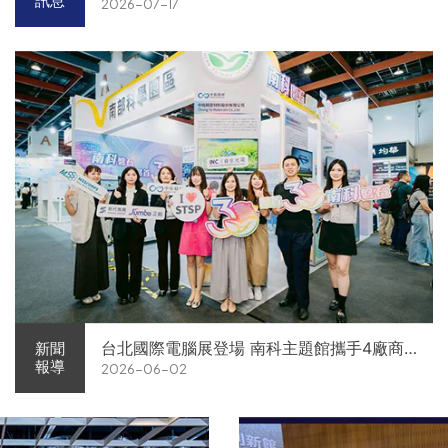
訊息
2026-07-17
台北國際電腦展登場 南科主題館攜手4廠商
新聞
報導
2026-06-02
展現AI供應鏈實力