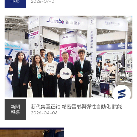
訊息
2026-07-01
新代集團正鉑 精密雷射與彈性自動化 賦能智
新聞
報導
2026-04-08
慧智造解方電子展亮相