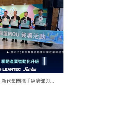
】新代集團攜手經濟部與金
領航 AI機器人智慧智造