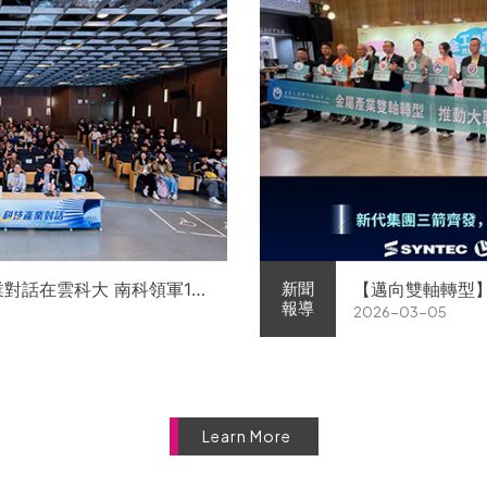
業對話在雲科大 南科領軍11
【邁向雙軸轉型
新聞
報導
2026-03-05
徵才
屬中心簽署MOU 
Learn More