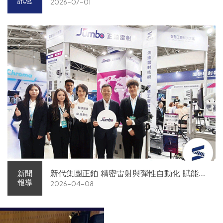
訊息
2026-07-01
新代集團正鉑 精密雷射與彈性自動化 賦能智
新聞
報導
2026-04-08
慧智造解方電子展亮相