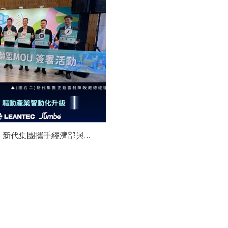
】新代集團攜手經濟部與金
領航 AI機器人智慧智造