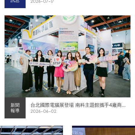
訊息
2026-07-17
台北國際電腦展登場 南科主題館攜手4廠商
新聞
報導
2026-06-02
展現AI供應鏈實力