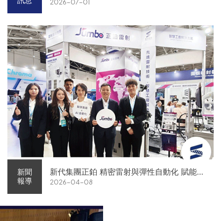
訊息
2026-07-01
新代集團正鉑 精密雷射與彈性自動化 賦能智
新聞
報導
2026-04-08
慧智造解方電子展亮相