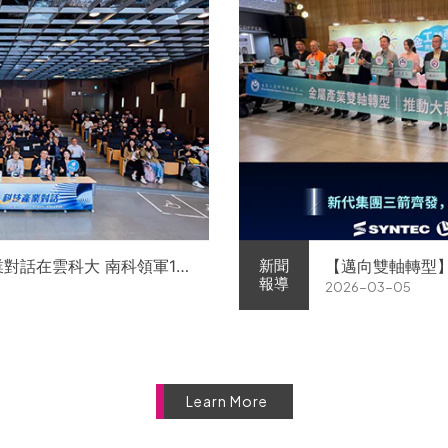
業對話在雲科大 南科領軍11
【邁向雙軸轉型
新聞
報導
2026-03-05
徵才
屬中心簽署MOU 
Learn More