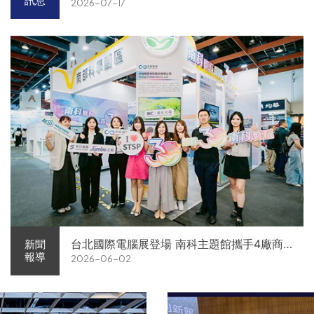
訊息
2026-07-17
台北國際電腦展登場 南科主題館攜手4廠商
新聞
報導
2026-06-02
展現AI供應鏈實力