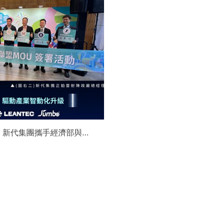
】新代集團攜手經濟部與金
領航 AI機器人智慧智造