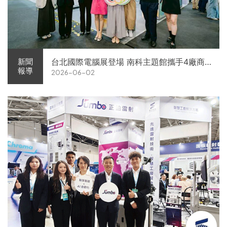
台北國際電腦展登場 南科主題館攜手4廠商
新聞
報導
2026-06-02
展現AI供應鏈實力