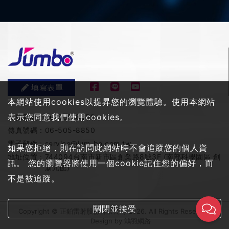
填寫表單
本網站使用cookies以提昇您的瀏覽體驗。使用本網站
表示您同意我們使用cookies。
服務電話：
06-505-8858
傳真號碼：
06-505-8850
電子郵件：
service@jum-bo.com.tw
如果您拒絕，則在訪問此網站時不會追蹤您的個人資
地址位置：
744094台南市新市區創業路8號3F (南部科學園區 創
訊。 您的瀏覽器將使用一個cookie記住您的偏好，而
新九館)
不是被追蹤。
關閉並接受
Copyright © 正鉑雷射股份有限公司 2026. All Rights Reserved
Design by
鴻羽網路