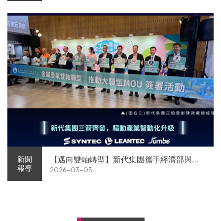
【邁向雙軸轉型】新代集團攜手經濟部與金
新聞
報導
2026-03-05
屬中心簽署MOU 領航 AI機器人智慧智造