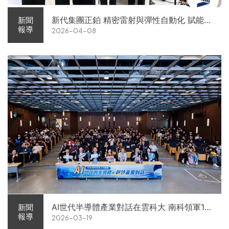
新代集團正鉑 精密雷射與彈性自動化 賦能智
新聞
報導
2026-04-08
慧智造解方電子展亮相
AI世代半導體產業對話在雲科大 南科領軍11
新聞
報導
2026-03-19
家企業前進校園徵才