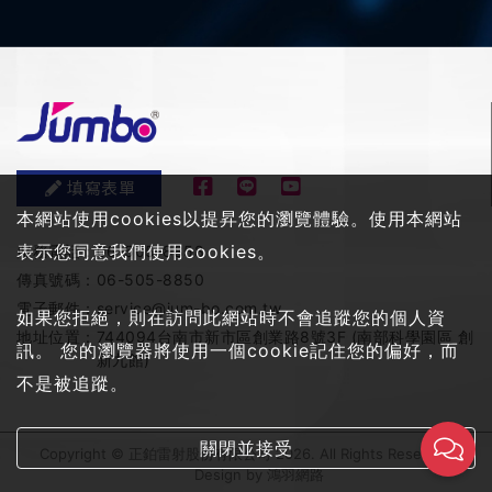
填寫表單
本網站使用cookies以提昇您的瀏覽體驗。使用本網站
表示您同意我們使用cookies。
服務電話：
06-505-8858
傳真號碼：
06-505-8850
電子郵件：
service@jum-bo.com.tw
如果您拒絕，則在訪問此網站時不會追蹤您的個人資
地址位置：
744094台南市新市區創業路8號3F (南部科學園區 創
訊。 您的瀏覽器將使用一個cookie記住您的偏好，而
新九館)
不是被追蹤。
關閉並接受
Copyright © 正鉑雷射股份有限公司 2026. All Rights Reserved
Design by
鴻羽網路