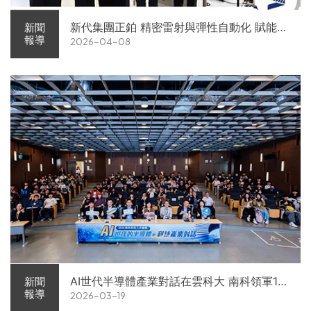
新代集團正鉑 精密雷射與彈性自動化 賦能智
新聞
報導
2026-04-08
慧智造解方電子展亮相
AI世代半導體產業對話在雲科大 南科領軍11
新聞
報導
2026-03-19
家企業前進校園徵才