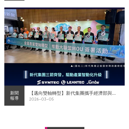
【邁向雙軸轉型】新代集團攜手經濟部與金
新聞
報導
2026-03-05
屬中心簽署MOU 領航 AI機器人智慧智造