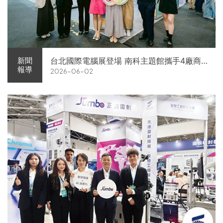
台北國際電腦展登場 南科主題館攜手4廠商
新聞
報導
2026-06-02
展現AI供應鏈實力