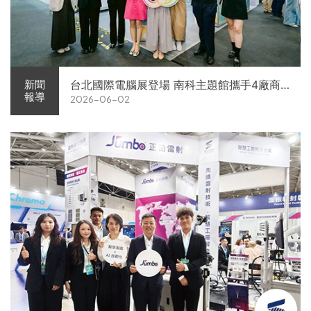
台北國際電腦展登場 南科主題館攜手4廠商
新聞
報導
2026-06-02
展現AI供應鏈實力