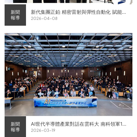
新代集團正鉑 精密雷射與彈性自動化 賦能智
新聞
報導
2026-04-08
慧智造解方電子展亮相
AI世代半導體產業對話在雲科大 南科領軍11
新聞
報導
2026-03-19
家企業前進校園徵才