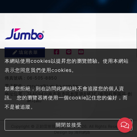
填寫表單
本網站使用cookies以提昇您的瀏覽體驗。使用本網站
表示您同意我們使用cookies。
服務電話：
06-505-8858
傳真號碼：
06-505-8850
電子郵件：
service@jum-bo.com.tw
如果您拒絕，則在訪問此網站時不會追蹤您的個人資
地址位置：
744094台南市新市區創業路8號3F (南部科學園區 創
訊。 您的瀏覽器將使用一個cookie記住您的偏好，而
新九館)
不是被追蹤。
關閉並接受
Copyright © 正鉑雷射股份有限公司 2026. All Rights Reserved
Design by
鴻羽網路