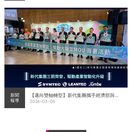
【邁向雙軸轉型】新代集團攜手經濟部與金
新聞
報導
2026-03-05
屬中心簽署MOU 領航 AI機器人智慧智造