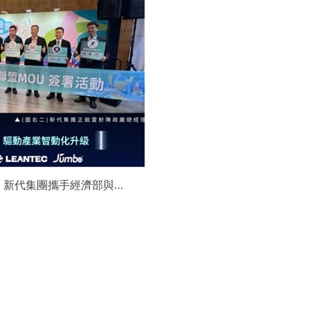
】新代集團攜手經濟部與金
領航 AI機器人智慧智造