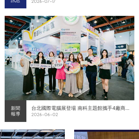
訊息
2026-07-17
台北國際電腦展登場 南科主題館攜手4廠商
新聞
報導
2026-06-02
展現AI供應鏈實力