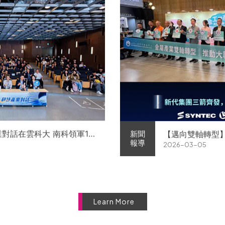
業對話在雲科大 南科領軍11
【邁向雙軸轉型
新聞
報導
2026-03-05
徵才
屬中心簽署MOU 
Learn More