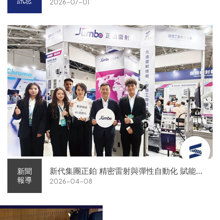
訊息
2026-07-01
新代集團正鉑 精密雷射與彈性自動化 賦能智
新聞
報導
2026-04-08
慧智造解方電子展亮相