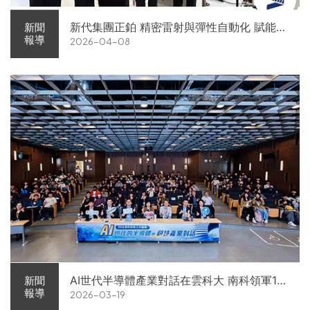
新代集團正鉑 精密雷射與彈性自動化 賦能智
新聞
報導
2026-04-08
慧智造解方電子展亮相
AI世代半導體產業對話在雲科大 南科領軍11
新聞
報導
2026-03-19
家企業前進校園徵才