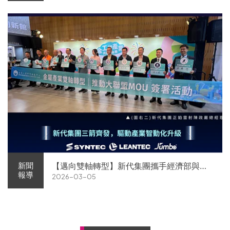
【邁向雙軸轉型】新代集團攜手經濟部與金
新聞
報導
2026-03-05
屬中心簽署MOU 領航 AI機器人智慧智造