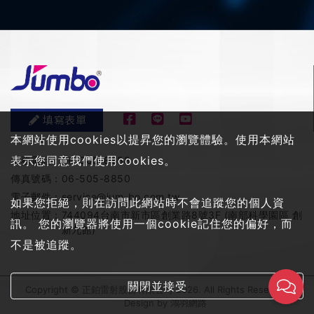
填寫表單
本網站使用cookies以提昇您的瀏覽體驗。使用本網站
表示您同意我們使用cookies。
服務電話：
06-505-8858
傳真號碼：
06-505-8850
電子郵件：
service@jum-bo.com.tw
如果您拒絕，則在訪問此網站時不會追蹤您的個人資
地址位置：
744094台南市新市區創業路8號3F (南部科學園區 創
訊。 您的瀏覽器將使用一個cookie記住您的偏好，而
新九館)
不是被追蹤。
關閉並接受
Copyright © 正鉑雷射股份有限公司 2026. All Rights Reserved
Design by
鴻羽網路