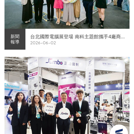
台北國際電腦展登場 南科主題館攜手4廠商
新聞
報導
2026-06-02
展現AI供應鏈實力