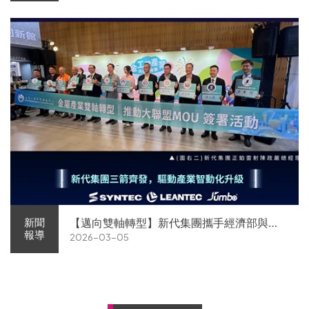
【邁向雙軸轉型】新代集團攜手經濟部與金
新聞
報導
2026-03-05
屬中心簽署MOU 領航 AI機器人智慧智造