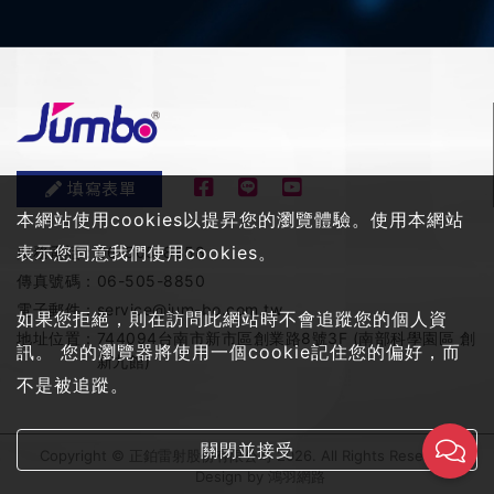
填寫表單
本網站使用cookies以提昇您的瀏覽體驗。使用本網站
表示您同意我們使用cookies。
服務電話：
06-505-8858
傳真號碼：
06-505-8850
電子郵件：
service@jum-bo.com.tw
如果您拒絕，則在訪問此網站時不會追蹤您的個人資
地址位置：
744094台南市新市區創業路8號3F (南部科學園區 創
訊。 您的瀏覽器將使用一個cookie記住您的偏好，而
新九館)
不是被追蹤。
關閉並接受
Copyright © 正鉑雷射股份有限公司 2026. All Rights Reserved
Design by
鴻羽網路