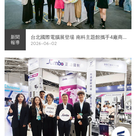
台北國際電腦展登場 南科主題館攜手4廠商
新聞
報導
2026-06-02
展現AI供應鏈實力