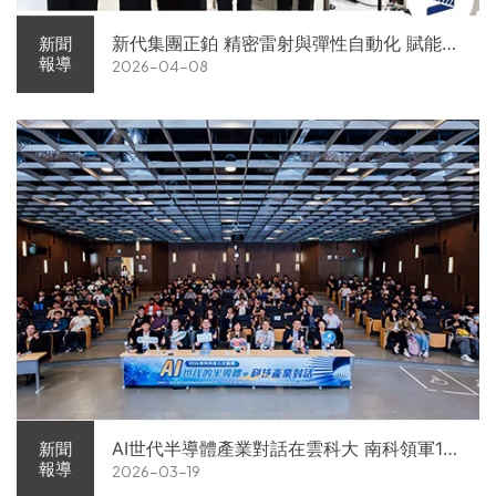
新代集團正鉑 精密雷射與彈性自動化 賦能智
新聞
報導
2026-04-08
慧智造解方電子展亮相
AI世代半導體產業對話在雲科大 南科領軍11
新聞
報導
2026-03-19
家企業前進校園徵才