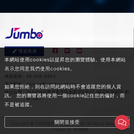
填寫表單
本網站使用cookies以提昇您的瀏覽體驗。使用本網站
表示您同意我們使用cookies。
服務電話：
06-505-8858
傳真號碼：
06-505-8850
電子郵件：
service@jum-bo.com.tw
如果您拒絕，則在訪問此網站時不會追蹤您的個人資
地址位置：
744094台南市新市區創業路8號3F (南部科學園區 創
訊。 您的瀏覽器將使用一個cookie記住您的偏好，而
新九館)
不是被追蹤。
關閉並接受
Copyright © 正鉑雷射股份有限公司 2026. All Rights Reserved
Design by
鴻羽網路