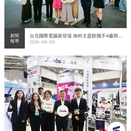
台北國際電腦展登場 南科主題館攜手4廠商
新聞
報導
2026-06-02
展現AI供應鏈實力