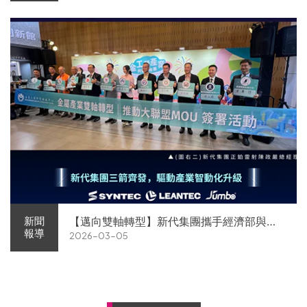
【邁向雙軸轉型】新代集團攜手經濟部與金
新聞
報導
2026-03-05
屬中心簽署MOU 領航 AI機器人智慧智造