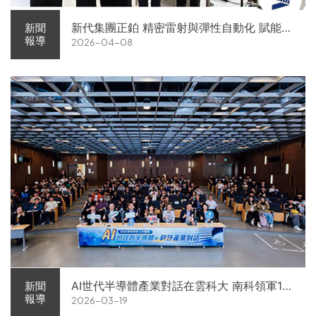
新代集團正鉑 精密雷射與彈性自動化 賦能智
新聞
報導
2026-04-08
慧智造解方電子展亮相
AI世代半導體產業對話在雲科大 南科領軍11
新聞
報導
2026-03-19
家企業前進校園徵才