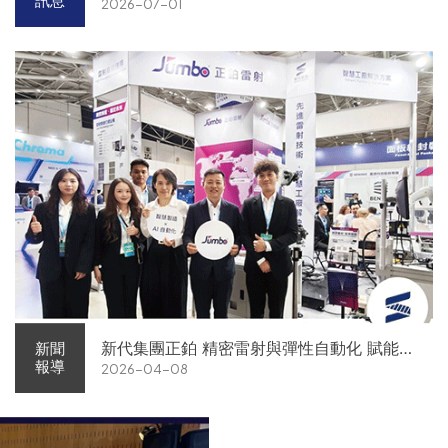
訊息
2026-07-01
新代集團正鉑 精密雷射與彈性自動化 賦能智
新聞
報導
2026-04-08
慧智造解方電子展亮相