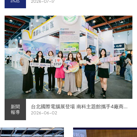
訊息
2026-07-17
台北國際電腦展登場 南科主題館攜手4廠商
新聞
報導
2026-06-02
展現AI供應鏈實力