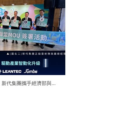
】新代集團攜手經濟部與金
領航 AI機器人智慧智造