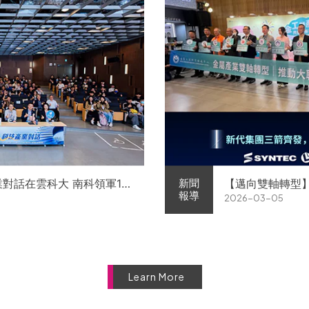
業對話在雲科大 南科領軍11
【邁向雙軸轉型
新聞
報導
2026-03-05
徵才
屬中心簽署MOU 
Learn More