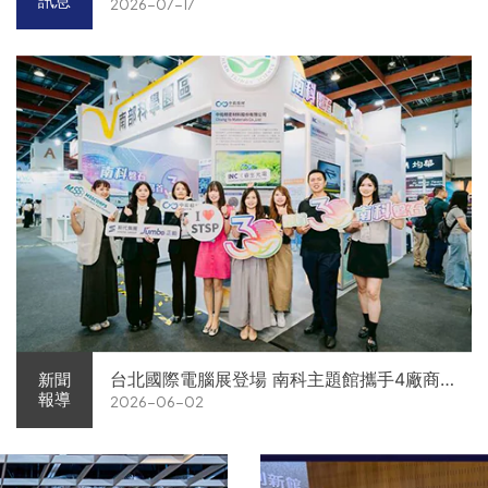
訊息
2026-07-17
台北國際電腦展登場 南科主題館攜手4廠商
新聞
報導
2026-06-02
展現AI供應鏈實力