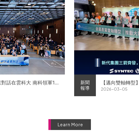
業對話在雲科大 南科領軍11
【邁向雙軸轉型
新聞
報導
2026-03-05
徵才
屬中心簽署MOU 
Learn More