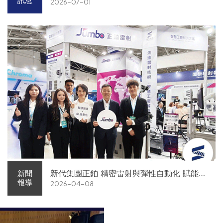
訊息
2026-07-01
新代集團正鉑 精密雷射與彈性自動化 賦能智
新聞
報導
2026-04-08
慧智造解方電子展亮相