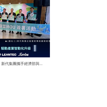
】新代集團攜手經濟部與金
領航 AI機器人智慧智造