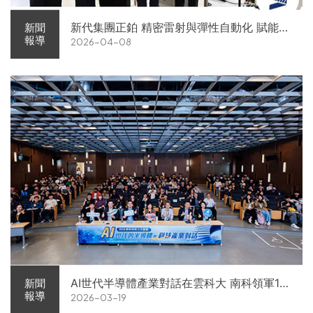
新代集團正鉑 精密雷射與彈性自動化 賦能智
新聞
報導
2026-04-08
慧智造解方電子展亮相
AI世代半導體產業對話在雲科大 南科領軍11
新聞
報導
2026-03-19
家企業前進校園徵才