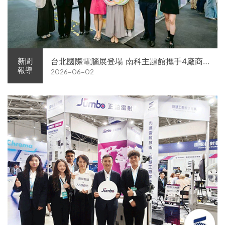
台北國際電腦展登場 南科主題館攜手4廠商
新聞
報導
2026-06-02
展現AI供應鏈實力