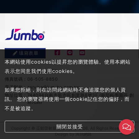
填寫表單
本網站使用cookies以提昇您的瀏覽體驗。使用本網站
表示您同意我們使用cookies。
服務電話：
06-505-8858
傳真號碼：
06-505-8850
電子郵件：
service@jum-bo.com.tw
如果您拒絕，則在訪問此網站時不會追蹤您的個人資
地址位置：
744094台南市新市區創業路8號3F (南部科學園區 創
訊。 您的瀏覽器將使用一個cookie記住您的偏好，而
新九館)
不是被追蹤。
關閉並接受
Copyright © 正鉑雷射股份有限公司 2026. All Rights Reserved
Design by
鴻羽網路