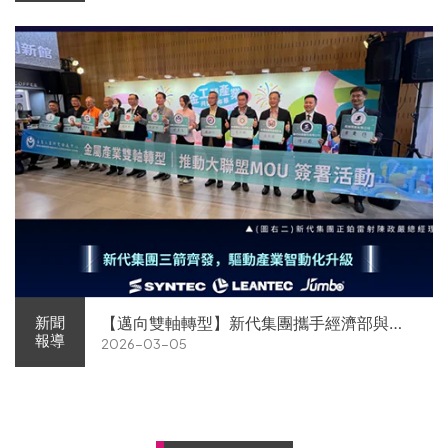
【邁向雙軸轉型】新代集團攜手經濟部與金
新聞
報導
2026-03-05
屬中心簽署MOU 領航 AI機器人智慧智造