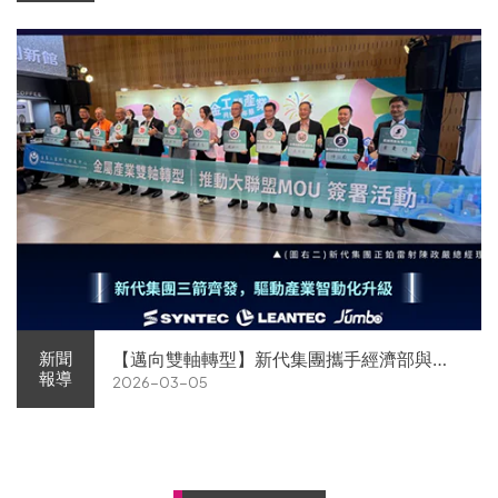
【邁向雙軸轉型】新代集團攜手經濟部與金
新聞
報導
2026-03-05
屬中心簽署MOU 領航 AI機器人智慧智造