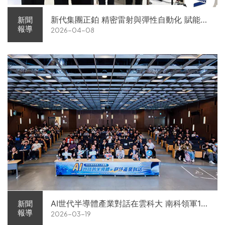
新代集團正鉑 精密雷射與彈性自動化 賦能智
新聞
報導
2026-04-08
慧智造解方電子展亮相
AI世代半導體產業對話在雲科大 南科領軍11
新聞
報導
2026-03-19
家企業前進校園徵才