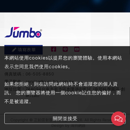
填寫表單
本網站使用cookies以提昇您的瀏覽體驗。使用本網站
表示您同意我們使用cookies。
服務電話：
06-505-8858
傳真號碼：
06-505-8850
電子郵件：
service@jum-bo.com.tw
如果您拒絕，則在訪問此網站時不會追蹤您的個人資
地址位置：
744094台南市新市區創業路8號3F (南部科學園區 創
訊。 您的瀏覽器將使用一個cookie記住您的偏好，而
新九館)
不是被追蹤。
關閉並接受
Copyright © 正鉑雷射股份有限公司 2026. All Rights Reserved
Design by
鴻羽網路