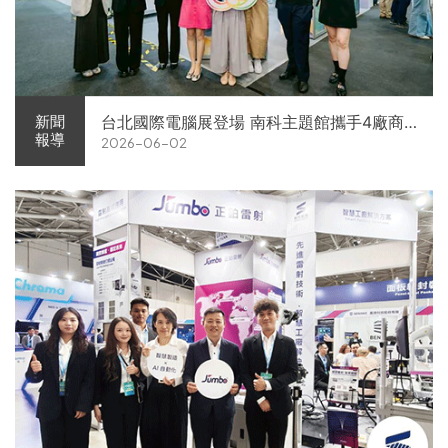
台北國際電腦展登場 南科主題館攜手4廠商
新聞
報導
2026-06-02
展現AI供應鏈實力