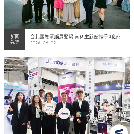
台北國際電腦展登場 南科主題館攜手4廠商
新聞
報導
2026-06-02
展現AI供應鏈實力