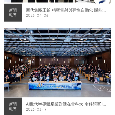
新代集團正鉑 精密雷射與彈性自動化 賦能智
新聞
報導
2026-04-08
慧智造解方電子展亮相
AI世代半導體產業對話在雲科大 南科領軍11
新聞
報導
2026-03-19
家企業前進校園徵才