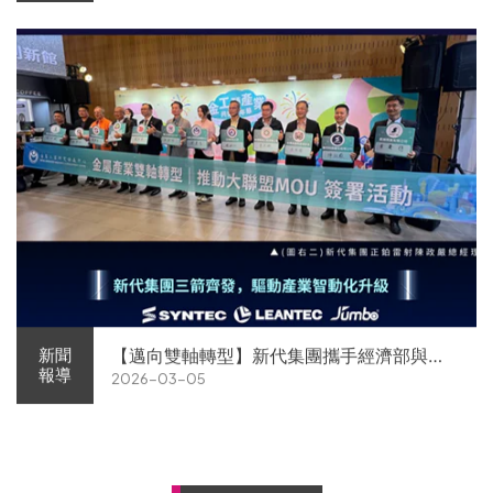
【邁向雙軸轉型】新代集團攜手經濟部與金
新聞
報導
2026-03-05
屬中心簽署MOU 領航 AI機器人智慧智造