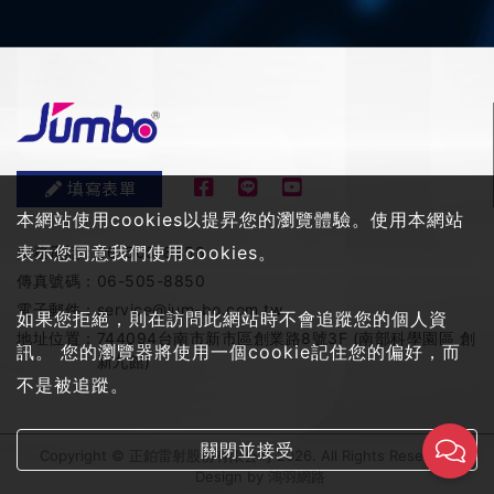
填寫表單
本網站使用cookies以提昇您的瀏覽體驗。使用本網站
表示您同意我們使用cookies。
服務電話：
06-505-8858
傳真號碼：
06-505-8850
電子郵件：
service@jum-bo.com.tw
如果您拒絕，則在訪問此網站時不會追蹤您的個人資
地址位置：
744094台南市新市區創業路8號3F (南部科學園區 創
訊。 您的瀏覽器將使用一個cookie記住您的偏好，而
新九館)
不是被追蹤。
關閉並接受
Copyright © 正鉑雷射股份有限公司 2026. All Rights Reserved
Design by
鴻羽網路