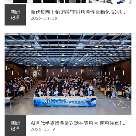
新代集團正鉑 精密雷射與彈性自動化 賦能智
新聞
報導
2026-04-08
慧智造解方電子展亮相
AI世代半導體產業對話在雲科大 南科領軍11
新聞
報導
2026-03-19
家企業前進校園徵才