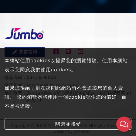
填寫表單
本網站使用cookies以提昇您的瀏覽體驗。使用本網站
表示您同意我們使用cookies。
服務電話：
06-505-8858
傳真號碼：
06-505-8850
電子郵件：
service@jum-bo.com.tw
如果您拒絕，則在訪問此網站時不會追蹤您的個人資
地址位置：
744094台南市新市區創業路8號3F (南部科學園區 創
訊。 您的瀏覽器將使用一個cookie記住您的偏好，而
新九館)
不是被追蹤。
關閉並接受
Copyright © 正鉑雷射股份有限公司 2026. All Rights Reserved
Design by
鴻羽網路