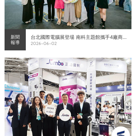
台北國際電腦展登場 南科主題館攜手4廠商
新聞
報導
2026-06-02
展現AI供應鏈實力