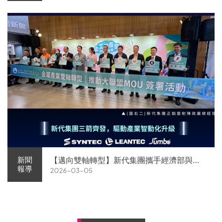
【邁向雙軸轉型】新代集團攜手經濟部與金
新聞
報導
2026-03-05
屬中心簽署MOU 領航 AI機器人智慧智造