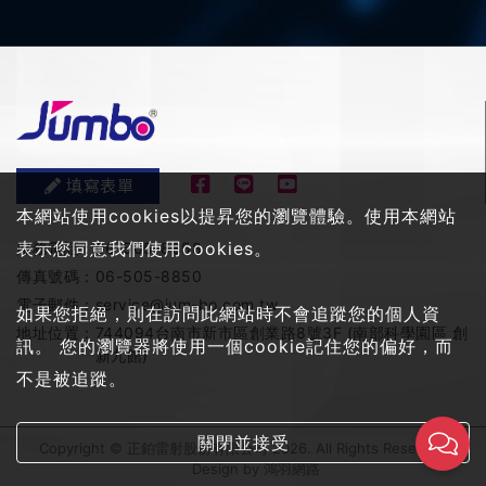
填寫表單
本網站使用cookies以提昇您的瀏覽體驗。使用本網站
表示您同意我們使用cookies。
服務電話：
06-505-8858
傳真號碼：
06-505-8850
電子郵件：
service@jum-bo.com.tw
如果您拒絕，則在訪問此網站時不會追蹤您的個人資
地址位置：
744094台南市新市區創業路8號3F (南部科學園區 創
訊。 您的瀏覽器將使用一個cookie記住您的偏好，而
新九館)
不是被追蹤。
關閉並接受
Copyright © 正鉑雷射股份有限公司 2026. All Rights Reserved
Design by
鴻羽網路