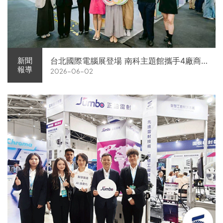
台北國際電腦展登場 南科主題館攜手4廠商
新聞
報導
2026-06-02
展現AI供應鏈實力