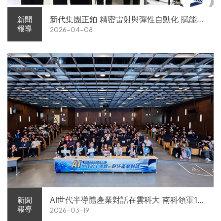
新代集團正鉑 精密雷射與彈性自動化 賦能智
新聞
報導
2026-04-08
慧智造解方電子展亮相
AI世代半導體產業對話在雲科大 南科領軍11
新聞
報導
2026-03-19
家企業前進校園徵才