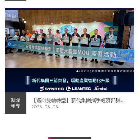
【邁向雙軸轉型】新代集團攜手經濟部與金
新聞
報導
2026-03-05
屬中心簽署MOU 領航 AI機器人智慧智造