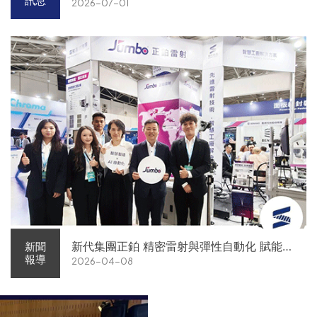
訊息
2026-07-01
新代集團正鉑 精密雷射與彈性自動化 賦能智
新聞
報導
2026-04-08
慧智造解方電子展亮相