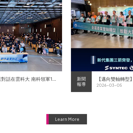
業對話在雲科大 南科領軍11
【邁向雙軸轉型
新聞
報導
2026-03-05
徵才
屬中心簽署MOU 
Learn More