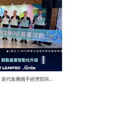
】新代集團攜手經濟部與金
領航 AI機器人智慧智造