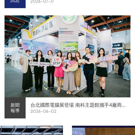
訊息
2026-07-17
台北國際電腦展登場 南科主題館攜手4廠商
新聞
報導
2026-06-02
展現AI供應鏈實力