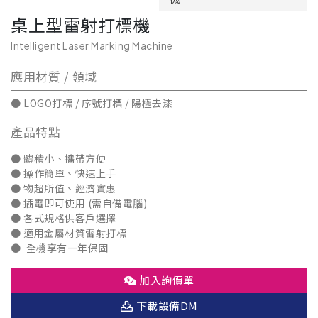
桌上型雷射打標機
Intelligent Laser Marking Machine
應用材質 / 領域
● LOGO打標 / 序號打標 / 陽極去漆
產品特點
● 體積小、攜帶方便
● 操作簡單、快速上手
● 物超所值、經濟實惠
● 插電即可使用 (需自備電腦)
● 各式規格供客戶選擇
● 適用金屬材質雷射打標
● ​​​​​​​ 全機享有一年保固
加入詢價單
下載設備DM