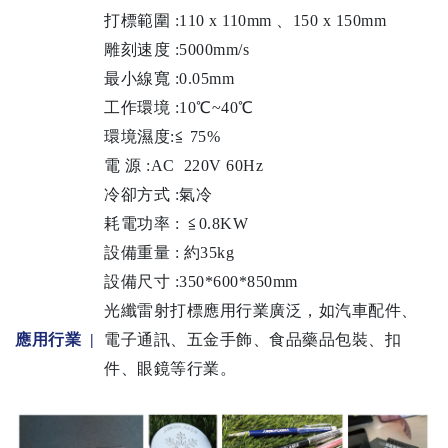
打標範圍 :110 x 110mm 、150 x 150mm
雕刻速度 :5000mm/s
最小線寬 :0.05mm
工作環境 :10℃~40℃
環境濕度:≦ 75%
電 源 :AC 220V 60Hz
冷卻方式 :氣冷
耗電功率 : ≦0.8KW
設備重量 : 約35kg
設備尺寸 :350*600*850mm
光纖雷射打標應用行業廣泛，如汽車配件、
應用行業 |
電子通訊、五金手飾、食品藥品包裝、扣
件、眼鏡等行業。