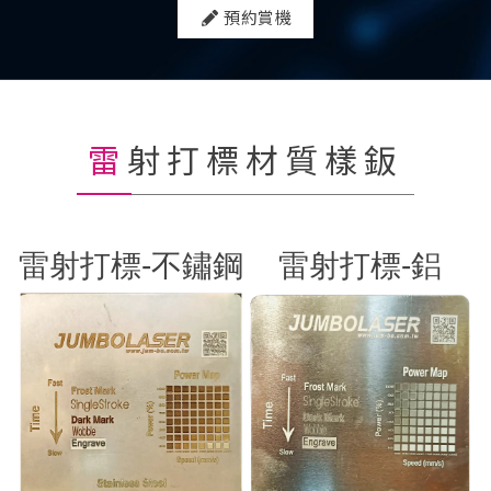
預約賞機
雷射打標材質樣鈑
雷射打標-不鏽鋼
雷射打標-鋁