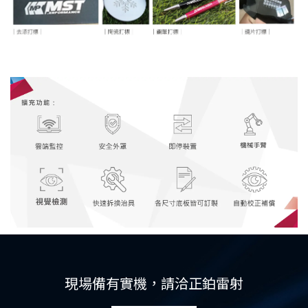
現場備有實機，請洽正鉑雷射