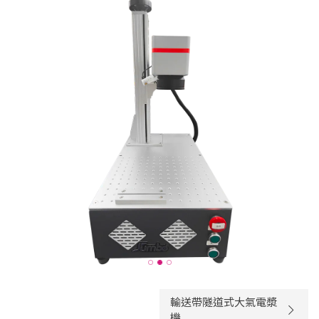
輸送帶隧道式大氣電漿
機