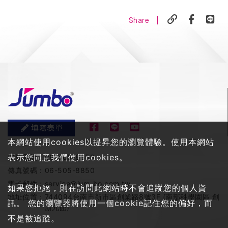
|
Share
填寫表單
本網站使用cookies以提昇您的瀏覽體驗。使用本網站
表示您同意我們使用cookies。
服務電話：
06-505-8858
傳真號碼：
06-505-8850
電子郵件：
service@jum-bo.com.tw
如果您拒絕，則在訪問此網站時不會追蹤您的個人資
地址位置：
744094台南市新市區創業路8號3F (南部科學園區 創
訊。 您的瀏覽器將使用一個cookie記住您的偏好，而
新九館)
不是被追蹤。