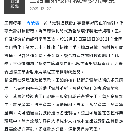
新聞
報導
2021-12-20
工商時報
周榮發
以「光製造技術」享譽業界的正鉑雷射，係
專業雷射技術廠，為因應微利時代及全球環保製造新規範，正鉑
進駐經濟部南部科學園區後，於12月15日至18日的2021台北國
際自動化工業大展中，推出「快速上手、簡單易懂」雷射模組關
設備，包含各種金屬、非金屬、複合材質之雷射技術應用；此
舉，不僅快速滿足製造工廠與SI自動化廠商雷射製程需求，更符
合國際工業雷射應用製程工業機聯網趨勢。
該公司總經理陳政嚴表示，正鉑的核心技術是雷射技術的多元應
用，也是國內率先啟動「雷射革新‧智造所驅」的專業雷射廠
商，其雷射技術應用已跳脫一般窠臼朝跨產業使用，舉凡金屬加
工、電子產業、汽車產業、運動器材、五金、食品產業、營建等
產業，均可透過雷射技術進行各種製程，並且可建置在各種作業
環境中，除有效幫助客戶大幅減少人力成本支出並達到品質穩定
且高效提升產能。多樣量身訂做，深受客戶端喜愛。