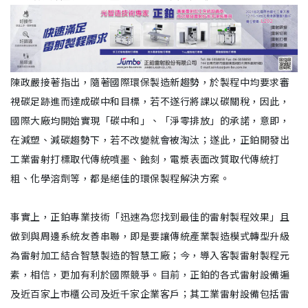
陳政嚴接著指出，隨著國際環保製造新趨勢，於製程中均要求審
視碳足跡進而達成碳中和目標，若不遂行將課以碳關稅，因此，
國際大廠均開始實現「碳中和」、「淨零排放」的承諾，意即，
在減塑、減碳趨勢下，若不改變就會被淘汰；遂此，正鉑開發出
工業雷射打標取代傳統噴墨、蝕刻，電漿表面改質取代傳統打
粗、化學溶劑等，都是絕佳的環保製程解決方案。
事實上，正鉑專業技術「迅速為您找到最佳的雷射製程效果」且
做到與周邊系統友善串聯，即是要讓傳統產業製造模式轉型升級
為雷射加工結合智慧製造的智慧工廠；今，導入客製雷射製程元
素，相信，更加有利於國際競爭。目前，正鉑的各式雷射設備遍
及近百家上市櫃公司及近千家企業客戶；其工業雷射設備包括雷