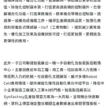
階機床應用、複合化功能、智慧聯網，帶給機台更多附加價
值。除強化控制器本質，打造更高速高精的控制器外，也發
展複合化功能，打造車銑複合、銑車複合等機台控制器，透
過單一設備完成複雜工序，確保生產精度與品質。智慧化應
用則搭載各式傳感器、IIoT（工業物聯），達到減少異常損
失、優化加工效果及設備狀態可控，打造更智慧、更開放及
更彈性的應用。
此外，子公司聯達智能展出一機一手自動化及智能製造戰情
中心，主要因應近年招工難、用工貴、培訓長等人力危機，
降低對人力的依賴。在自動化主題展區，展示多樣Robot
Cell應用情境，提供模組化彈性自動化單元中控平台，降低中
小企業製造工廠邁入工業4.0的門檻。智能製造展區以
SynFactroy生產智慧雲方案為一大亮點，呈現機台快速聯
網、資料上傳雲端並整合關鍵生產數據產出車間管理看板。