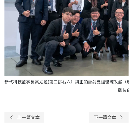
新代科技董事長蔡尤鏗(第二排右六）與正鉑雷射總經理陳政嚴（前排
攤位合
上一篇文章
下一篇文章