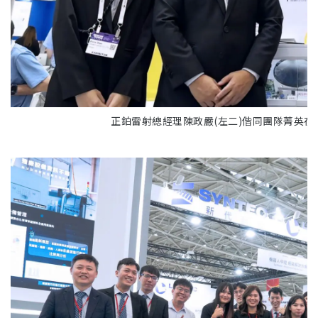
正鉑雷射總經理陳政嚴(左二)偕同團隊菁英在